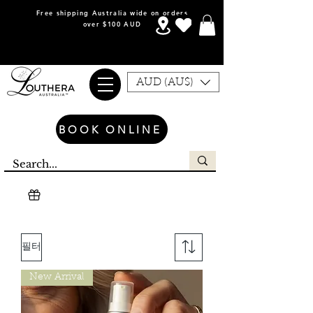
Free shipping Australia wide on orders
over $100 AUD
AUD (AU$)
BOOK ONLINE
필터
New Arrival