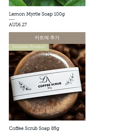
Lemon Myrtle Soap 100g
가격
AU$6.27
카트에 추가
Solution Product
Coffee Scrub Soap 85g