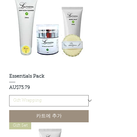
Louthera Australia is Australian Natural Skincare. We
provide an extensive selection of Premium Skincare
Products that are Affordable, Ethical and Results
Driven. We hope you enjoy your experience with us.
Essentials Pack
가격
AU$73.79
카트에 추가
Gift Set