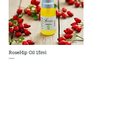
RoseHip Oil 15ml
가격
AU$14.87
품절
New Arrival