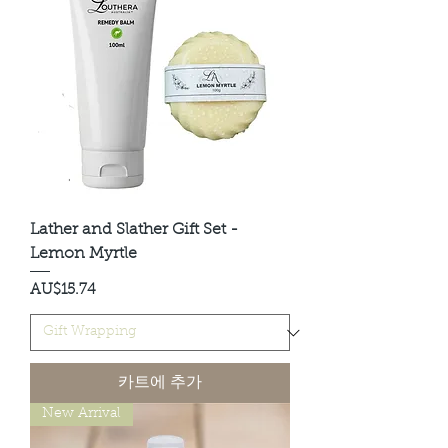
Lather and Slather Gift Set -
Lemon Myrtle
가격
AU$15.74
카트에 추가
New Arrival