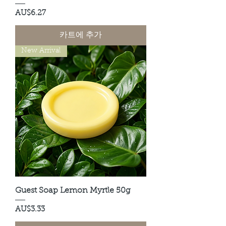
가격
AU$6.27
카트에 추가
New Arrival
Guest Soap Lemon Myrtle 50g
가격
AU$3.33