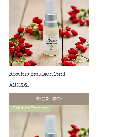
RoseHip Emulsion 15ml
가격
AU$15.61
카트에 추가
Solution Product