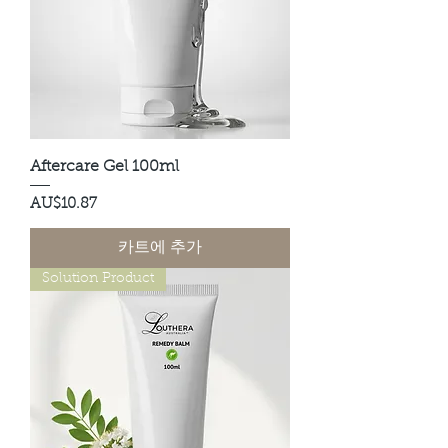
Aftercare Gel 100ml
가격
AU$10.87
카트에 추가
Solution Product